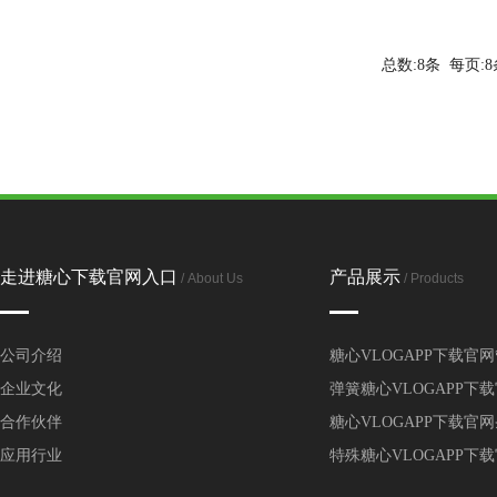
总数:8条 每页:8
走进糖心下载官网入口
产品展示
/ About Us
/ Products
公司介绍
糖心VLOGAPP下载官
企业文化
弹簧糖心VLOGAPP下
合作伙伴
糖心VLOGAPP下载官
应用行业
特殊糖心VLOGAPP下