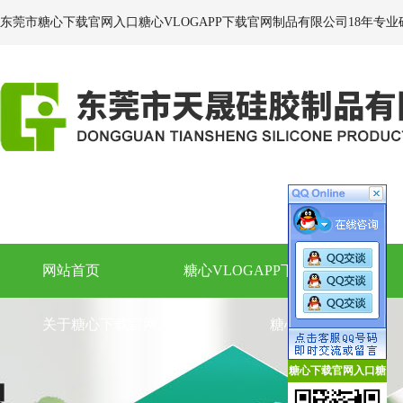
东莞市糖心下载官网入口糖心VLOGAPP下载官网制品有限公司18年专业硅橡胶制品
网站首页
糖心VLOGAPP下载官网管
关于糖心下载官网入口
糖心视频APP下载
糖心下载官网入口糖
心VLOGAPP下载官