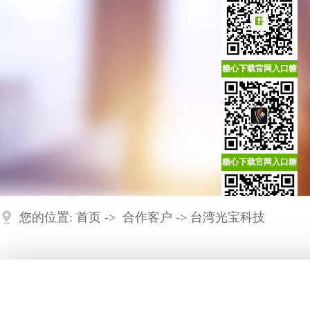
网微信号
糖心下载官网入口糖
心VLOGAPP下载官
网微信号
糖心下载官网入口糖
心VLOGAPP下载官
网微信号
您的位置:
首页
->
合作客户
-> 台湾光宝科技
糖心下载官网入口糖
心VLOGAPP下载官
网APP下载