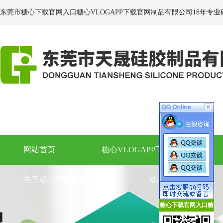
东莞市糖心下载官网入口糖心VLOGAPP下载官网制品有限公司18年专业硅橡胶制品
网站首页
糖心VLOGAPP下载官网管
关于糖心下载官网入口
糖心视频APP下载
糖心下载官网入口糖
心VLOGAPP下载官