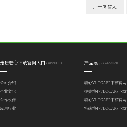
[上一页:暂无]
走进糖心下载官网入口
产品展示
/ About Us
/ Products
公司介绍
糖心VLOGAPP下载官
企业文化
弹簧糖心VLOGAPP下
合作伙伴
糖心VLOGAPP下载官
应用行业
特殊糖心VLOGAPP下