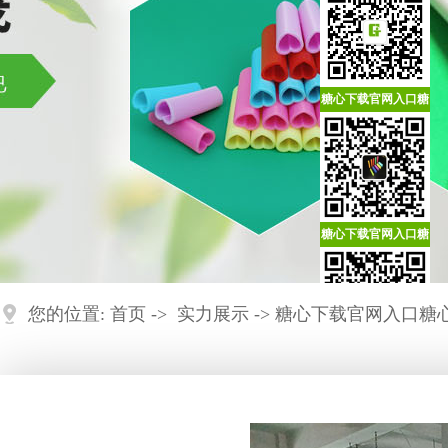
网微信号
糖心下载官网入口糖
心VLOGAPP下载官
网微信号
糖心下载官网入口糖
心VLOGAPP下载官
网微信号
您的位置:
首页
->
实力展示
-> 糖心下载官网入口糖心
糖心下载官网入口糖
心VLOGAPP下载官
网APP下载